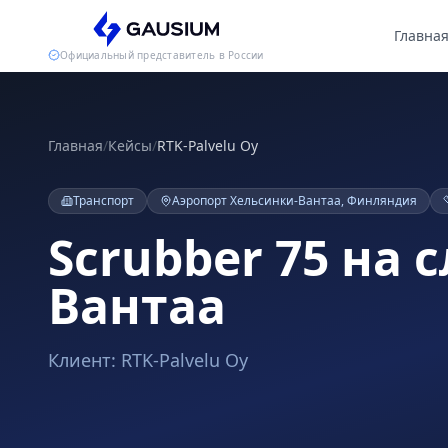
Главна
Официальный представитель в России
Главная
/
Кейсы
/
RTK-Palvelu Oy
Транспорт
Аэропорт Хельсинки-Вантаа, Финляндия
Scrubber 75 на
Вантаа
Клиент:
RTK-Palvelu Oy