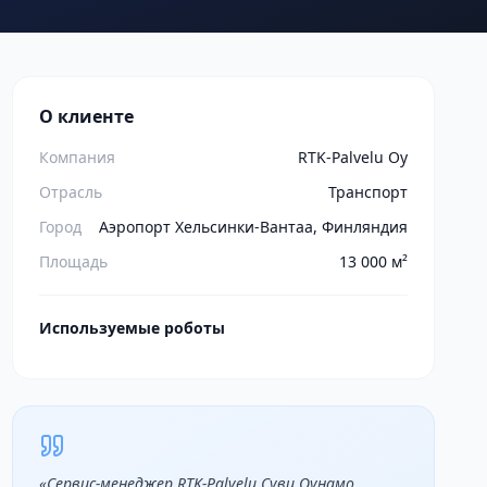
О клиенте
Компания
RTK-Palvelu Oy
Отрасль
Транспорт
Город
Аэропорт Хельсинки-Вантаа, Финляндия
Площадь
13 000 м²
Используемые роботы
«
Сервис-менеджер RTK-Palvelu Суви Оунамо