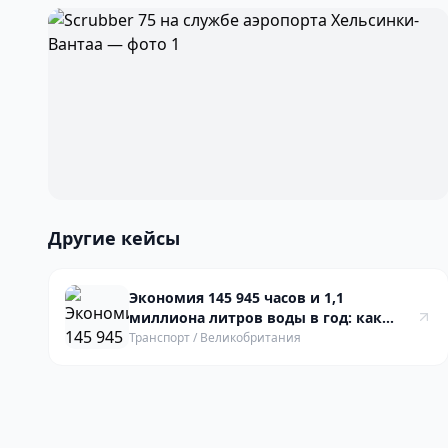
Другие кейсы
Экономия 145 945 часов и 1,1
миллиона литров воды в год: как
роботы Gausium помогли Network Rail
Транспорт
/
Великобритания
преобразить чистоту на вокзалах